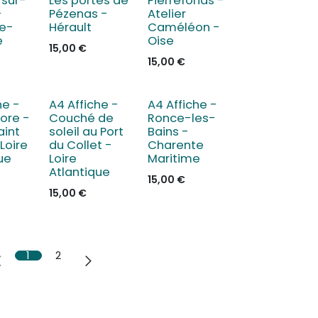
sur-
Les portes de
Pierrefonds -
-
Pézenas -
Atelier
e-
Hérault
Caméléon -
e
Oise
15,00
€
15,00
€
he -
A4 Affiche -
A4 Affiche -
ore -
Couché de
Ronce-les-
aint
soleil au Port
Bains -
 Loire
du Collet -
Charente
ue
Loire
Maritime
Atlantique
15,00
€
15,00
€
1
2