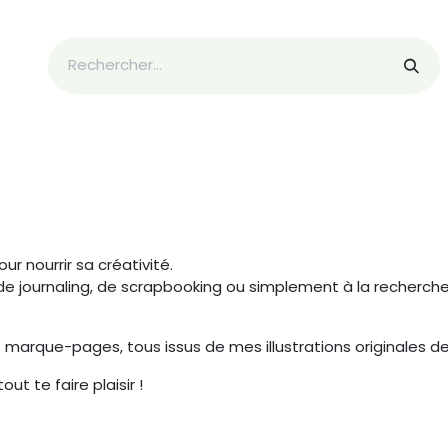
Tarifs
Boutique
À propos de moi !
Contacte-m
our nourrir sa créativité.
 de journaling, de scrapbooking ou simplement à la recherche 
et marque-pages, tous issus de mes illustrations originales 
ut te faire plaisir !