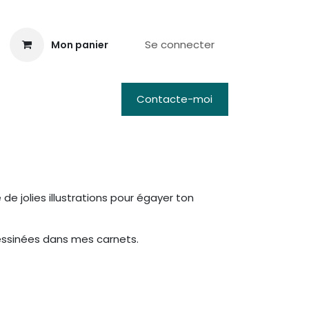
Se connecter
Mon panier
oi
Contacte-moi
de jolies illustrations pour égayer ton
dessinées dans mes carnets.