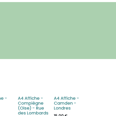
he -
A4 Affiche -
A4 Affiche -
Compiègne
Camden -
(Oise) - Rue
Londres
des Lombards
15,00
€