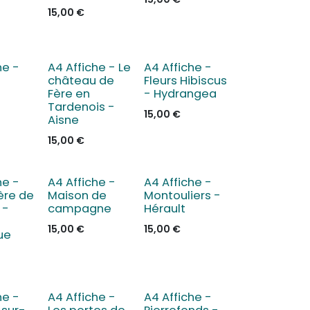
15,00
€
he -
A4 Affiche - Le
A4 Affiche -
château de
Fleurs Hibiscus
Fère en
- Hydrangea
Tardenois -
15,00
€
Aisne
15,00
€
he -
A4 Affiche -
A4 Affiche -
re de
Maison de
Montouliers -
 -
campagne
Hérault
15,00
€
15,00
€
ue
he -
A4 Affiche -
A4 Affiche -