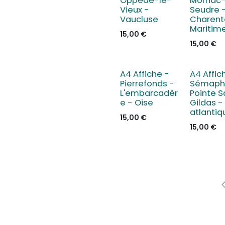
Oppède-le-
Mornac-
Vieux -
Seudre 
Vaucluse
Charent
Maritim
15,00
€
15,00
€
A4 Affiche -
A4 Affic
Pierrefonds -
Sémaph
L'embarcadèr
Pointe S
e - Oise
Gildas -
atlantiq
15,00
€
15,00
€