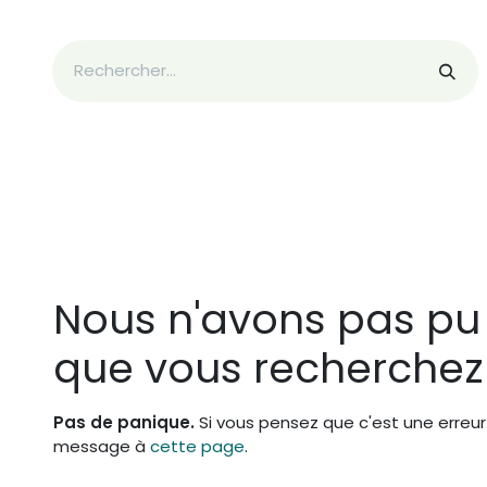
Tarifs
Boutique
À propos de moi !
Contacte-m
Erreur 404
Nous n'avons pas pu 
que vous recherchez 
Pas de panique.
Si vous pensez que c'est une erreur 
message à
cette page
.