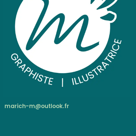
marich-m@outlook.fr